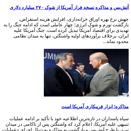
آتش‌بس و مذاکره نسخه فرار آمریکا از شوک ۲۷۰ میلیارد دلاری
جهش نرخ بهره اوراق خزانه‌داری، افزایش هزینه استقراض،
بازگشت تورم و شوک انرژی؛ چهار عاملی است که ادامه جنگ را به
تهدیدی برای اقتصاد آمریکا تبدیل کرده است. جنگ آمریکا علیه
ایران، برخلاف برآوردهای اولیه واشنگتن، تنها به میدان نظامی
محدود نماند...
مذا‌کره؛ ابزار فر‌‌یبکاری آمر‌یکا است
سپاه پاسداران در تازه‌تر‌ین اطلاعیه خود با تأکید بر ادامه عملیات
تنبیهی علیه آمریکا، اعلام کرد که واشنگتن پس از ناکامی در میدان
نبرد، با طرح آتش‌بس و بازگشت به مذاکره به دنبال اجرای «عملیات