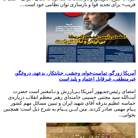
فریب» برای تجدید قوا و بازسازی توان نظامی خود است....
آمر‌یکا زورگو، تمامیت‌خواه، وحشی‌، جنایتکار، بدعهد، دروغگو،
غیرمنطقی، غیرقابل اعتماد و پلید است
امضای رئیس‌جمـهور آمر‌یکا بـی‌ارزش و نـامعتبر است حضرت
آیت‌الله سید مجتبی حسینی خامنه‌ای رهبر معظم انقلاب درباره‌ی
حماسه عظیم بدرقه آقای شهید ایران و تبیین مسائل مهم کشور
پـیام مهمی صادر کردند. متن ایــن پــیام به شرح ذیل است: همچنین
بخوانی...