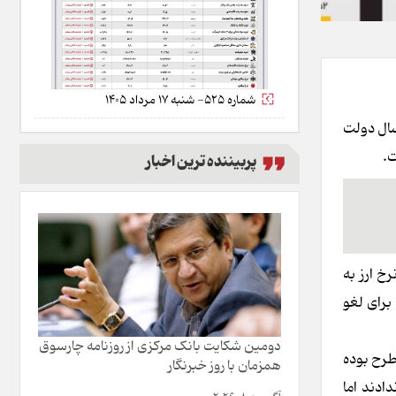
شماره 525- شنبه 17 مرداد 1405
زاد در 8 سال دولت احمدی‌نژاد 252‌درصد بالا رفت در حالی‌که در 8 سال دولت حسن روحانی 703درصد گران شد. در 3 سال دولت
پربیننده ترین اخبار
خ ارز به
کره با آمریکا برای لغو
دومین شکایت بانک مرکزی از روزنامه چارسوق
طرح بوده
همزمان با روز خبرنگار
ادند اما