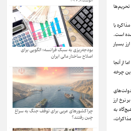
آگوست 8, 2026
تحریم‌ها
ذاکره با
شده است.
رز بسیار
بودجه‌ریزی به سبک فرانسه؛ الگویی برای
اصلاح ساختار مالی ایران
ا از آنجا
این چرخه
دولت‌های
ر نرخ ارز
چ‌گاه به
چرا کشورهای عربی برای توقف جنگ به سراغ
چین رفتند؟
مذاکرات،