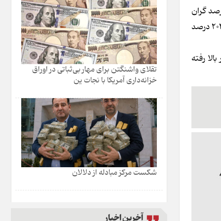
در بازار آزاد در 8 سال دولت احمدی‌نژاد 252 درصد بالا رفت در حالی که در 8 سال دولت حسن روحانی 703 درصد گران
شد. در 3 سال دولت شهید رئیسی قیمت دلار 133 درصد گران شد در حالی که در 22 ماه عملکرد دولت مسعود پزشکیان تاکنون دلار 203 درصد
الا رفته
تقلای واشنگتن برای مهار بی‌ثباتی در اوراق
خزانه‌داری آمریکا با نجات ین
شکست مرکز مبادله از دلالان
آخرین اخبار