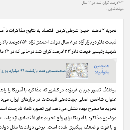
703درصد گران شد. در 3 سال
دولت شهی...
تجر‌به 2 دهـه اخیـر: شرطی کردن اقتصاد به نتایج مذا‌کرات با آمریکا، بیشترین گرانی دلار را رقم زده است
شهید رئیسی قیمت دلار 133درصد گران شد در حالی که در 22 ماه عملکرد دولت مسعود پـزشکیان تا‌کنون دلار 203 درصد گران شده است.
همچنین
صحت‌سنجی عدم‌ بازگشت 94 میلیارد یورو ارز صادراتی
بخوانید:
برخلاف تصور جریان غربزده در کشور که مذاکره با آمریکا را ر
تحریم‌ها مطرح بوده نشان می‌دهد این تصور، کاملا نادرست است
موضوع مذاکره با آمریکا برای رفع تحریم‌های اقتصادی از دولت
و با قوت و ضعف پیگیری شده است. برخی دولت‌ها مثل دولت اح