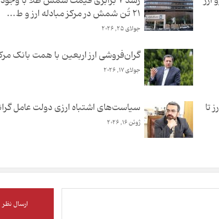
رد یورو ارز
رشد ۷ برابری قیمت شمش طلا با وجود
۲۱ تُن شمش در مرکز مبادله ارز و ط...
جولای 25, 2026
گران‌فروشی ارز اربعین با همت بانک مر
جولای 17, 2026
 تا
سیاست‌های اشتباه ارزی دولت عامل گران
ژوئن 16, 2026