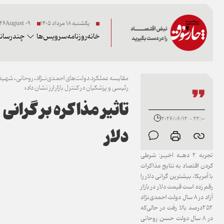
یکشنبه ۱۸ مرداد ۱۴۰۵
09 2026August
خانه
روزنامه
سرویس‌ها
چندرسانه
مقایسه عملکرد دولت‌های احمدی‌نـژ‌اد، روحانی، شهید
رئیسی و پزشکیان در کنترل بازار ارز نشان داد؛
تاثیر مذا‌کره بر گرانی
22:00 - 2026/06/12
دلار
تجر‌به 2 دهـه اخیـر: شرطی
کردن اقتصاد به نتایج مذا‌کرات
با آمریکا، بیشترین گرانی دلار را
رقم زده است قیمت دلار در بازار
آزاد در 8 سال دولت احمدی‌نژاد
252‌درصد بالا رفت در حالی‌که
در 8 سال دولت حسن روحانی