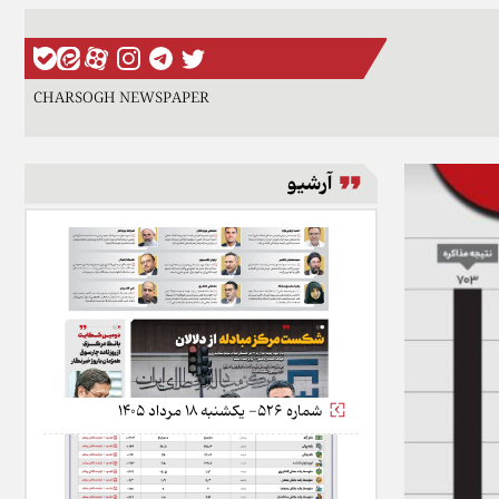
CHARSOGH NEWSPAPER
آرشیو
شماره 526- یکشنبه 18 مرداد 1405