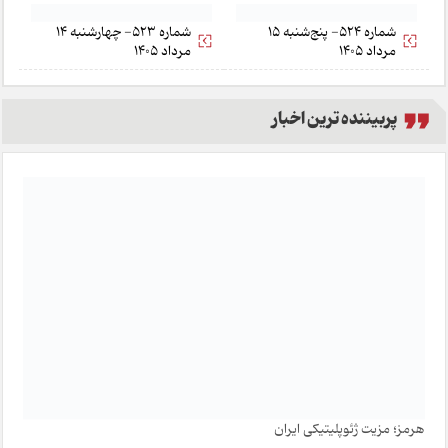
شماره 524- پنج‌شنبه 15
شماره 523- چهارشنبه 14
مرداد 1405
مرداد 1405
پربیننده ترین اخبار
هرمز؛ مزیت ژئوپلیتیکی ایران