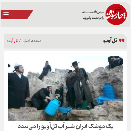
تل آویو
صفحه اصلی
/
تل آویو
یک موشک ایران شیر آب تل‌آویو را می‌بندد