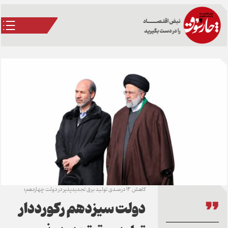
کاهش 12‌ درصدی تولید برق تجدیدپذیر در دولت چهاردهم؛
دولت سیزدهم رکورددار