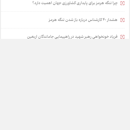
چرا تنگه هرمز برای پایداری کشاورزی جهان اهمیت دارد؟
هشدار 40 کارشناس درباره باز شدن تنگه هرمز
فریاد خونخواهی رهبر شهید در راهپیمایی جاماندگان اربعین
۵ راهکار برای نجات مشوق‌های مالیاتی از رانت و فساد
خانه
تبلیغات
همکاری با ما
درباره ما
تماس با ما
چارسوق در شبکه های اجتماعی: