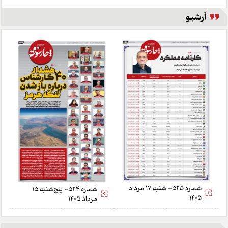
آرشیو
شماره 525- شنبه 17 مرداد
شماره 524- پنج‌شنبه 15
1405
مرداد 1405