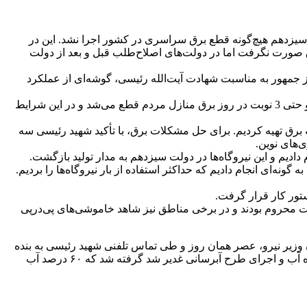
شی‌های سه دهه اخیر گریبانگیر اقتصاد و مردم شده است، در 3 سال گذشته در دولت سیزدهم هیچ‌گونه قطع برق سراسری در کشور اجرا نشد. این در
ر کشور اجرا شد. درباره اینکه چطور در 3 سال دولت سیزدهم قطع برق صورت نگرفت اما در دولت‌های اصلاح‌طلب قبل و بعد از دولت
ز جمهور به مناسبت شهادت آیت‌الله رئیسی، گوشه‌ای از عملکرد
محرابیان درباره طرح‌های برق‌رسانی در دولت سیزدهم اظهار کرد: قبل از تابستان 1400 شاهد خاموشی‌های گسترده در سطح کشور بودیم و حتی 3 نوبت در روز برق منازل مردم قطع می‌شد و در این شرایط
برق تهیه کردیم. برای حل مشکلات برق، با تأکید شهید رئیسی سه
‌های نوین.
م دادیم و این نیروگاه‌ها در دولت سیزدهم به مدار تولید بازگشت.
ونه‌ای انجام دادیم که حداکثر استفاده از بار نیروگاه‌ها را بردیم.
تور کار قرار گرفت.
اشتند که از آب باکیفیت محروم بودند و در برخی مناطق نیز شاهد خاموشی‌های پی‌درپی
 وزیر نیرو، عصر همان روز و طی تماس تلفنی شهید رئیسی به بنده
گفتند که آمادگی سفر برای خوزستان دارید و من هم قبول کردم. خوزستان شرایط خاصی داشت در این سفر تصمیمات بسیار خوبی در حوزه آب و اجرای طرح آبرسانی غدیر شد گرفته شد که ۶۰ درصد آب