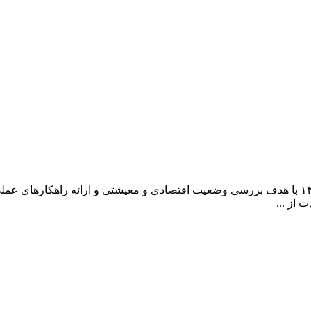
همایش بزرگ «عدالت، معیشت، ایران» عصر پنجشنبه ۹ بهمن‌ماه ۱۴۰۴ با هدف بررسی وضعیت اقتصادی و م
 از ...