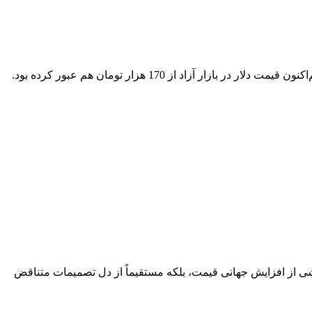
اگر مجلس در اسفندماه سال گذشته عبدالناصر همتی را از وزارت اقتصاد برکنار نکرده بود و نرخ ارز با همان شتاب دوره او گران می‌شد، هم‌اکنون قیمت دلار در بازار آزاد از 170 هزار تومان هم عبور کرده بود.
اشی از افزایش جهانی قیمت، بلکه مستقیماً از دل تصمیمات متناقض