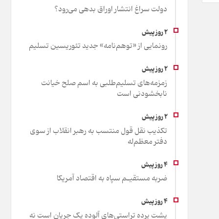
دولت سراغ انتشار اوراق بدهی می‌رود؟
رونمایی از «توهم‌نامه» جدید تئور‌یسین تسلیم
زمزمه‌های تسلیم‌طلبی به اسم صلح خیانت
نابخشودنی است
تکذیب نقل قول منتسب به رهبر انقلاب از سوی
دفتر معظم‌له
ضربه مستقیـم سپاه به اقتصاد آمر‌یکا
پشت پرده تراستی‌های آلوده یک جریان است نه