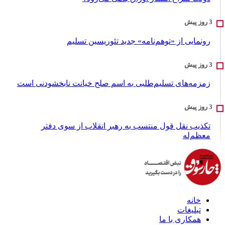
رونمایی از «توهم‌نامه» جدید تئور‌یسین تسلیم
زمزمه‌های تسلیم‌طلبی به اسم صلح خیانت نابخشودنی است
تکذیب نقل قول منتسب به رهبر انقلاب از سوی دفتر
معظم‌له
خانه
تبلیغات
همکاری با ما