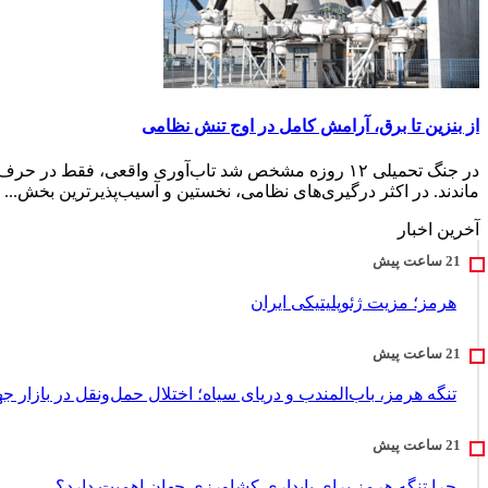
از بنزین تا برق، آرامش کامل در اوج تنش نظامی
در جنگ تحمیلی ۱۲ روزه مشخص شد تاب‌آوری واقعی، فق
ماندند. در اکثر درگیری‌های نظامی، نخستین و آسیب‌پذیرترین بخش‌...
آخرین اخبار
هرمز؛ مزیت ژئوپلیتیکی ایران
تنگه هرمز، باب‌المندب و دریای سیاه؛ اختلال حمل‌ونقل در بازار ج
چرا تنگه هرمز برای پایداری کشاورزی جهان اهمیت دارد؟