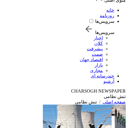
منوی اصلی
خانه
روزنامه
سرویس‌ها
سرویس‌ها
اخبار
کلان
پیشرفت
صمت
اقتصاد جهان
بازار
مجازی
چندرسانه ای
آرشیو
CHARSOGH NEWSPAPER
تنش نطامی
صفحه اصلی
/
تنش نطامی