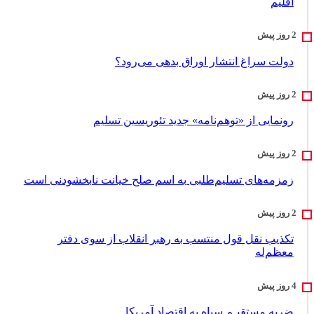
اقلیم
دولت سراغ انتشار اوراق بدهی می‌رود؟
رونمایی از «توهم‌نامه» جدید تئور‌یسین تسلیم
زمزمه‌های تسلیم‌طلبی به اسم صلح خیانت نابخشودنی است
تکذیب نقل قول منتسب به رهبر انقلاب از سوی دفتر
معظم‌له
ضربه مستقیـم سپاه به اقتصاد آمر‌یکا