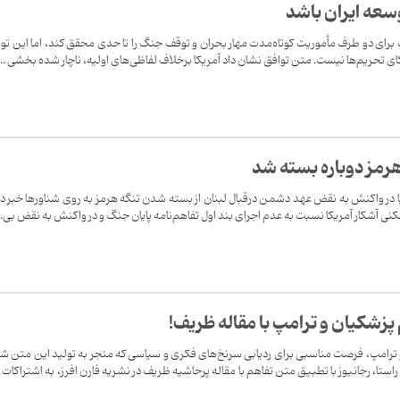
وسعه ایران باشد
 برای دو طرف مأموریت کوتاه‌مدت مهار بحران و توقف جنگ را تا حدی محقق کند، اما این تو
تکای تحریم‌ها نیست. متن توافق نشان داد آمریکا برخلاف لفاظی‌های اولیه، ناچار شده بخشی ...
هرمز دوباره بسته شد
یا در واکنش به نقض عهد دشمن درقبال لبنان از بسته شدن تنگه هرمز به روی شناورها خبر دا
شکنی آشکار آمریکا نسبت به عدم اجرای بند اول تفاهم‌نامه پایان جنگ و در واکنش به نقض بی..
زشکیان و ترامپ با مقاله ظریف!
 ترامپ، فرصت مناسبی برای ردیابی سرنخ‌های فکری و سیاسی که منجر به تولید این متن ش
تا، رجانیوز با تطبیق متن تفاهم با مقاله پرحاشیه ظریف در نشریه فارن افرز، به اشتراکات 