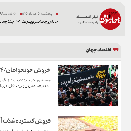
پنجشنبه ۱۵ مرداد ۱۴۰۵
06 2026August
خانه
روزنامه
سرویس‌ها
چندرسانه
اقتصاد جهان
خروش خونخواهان/4
همچنین بخوانید: تکذیب نقل قول م
نامه بیعت دبیرکل و رزمندگان حزب‌ال
لبن...
فروش گسترده غلات آمریک