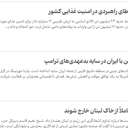
 خطای راهبردی در امنیت غذایی کشور
بر اساس آمارها، سالانه به‌طور متوسط حدود ۲۳ میلیون تن کالای اساسی به ارزش تقریبی ۱۲ میلیارد دلار برای تامین غذا
ت، جو، کنجاله و دانه ر...
با ایران در سایه بدعهدی‌های ترامپ
های چینی در منطقه خلیج فارس از جمله ایران سایه انداخته است. چاینا مورنینگ در گزا
 آمریکا به یک توافق موقت و کاهش تنش‌ها، فضای نااطمینانی همچنان بر فعالیت شرکت‌
لاً از خا‌ک لبنان خارج شوند
ت‌ها درباره تداوم اشغالگری این رژیم در لبنان هشدار داد. شیخ نعیم قاسم دبیرکل حزب ا
ی حسینی‌(ع) گفت که صحنه عاشورا نمادی تاریخی از فداکاری، بخشش و جاودانگی است، عاش