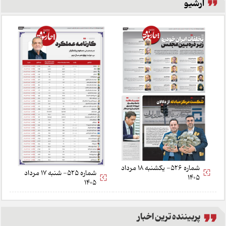
آرشیو
شماره 526- یکشنبه 18 مرداد
شماره 525- شنبه 17 مرداد
1405
1405
پربیننده ترین اخبار