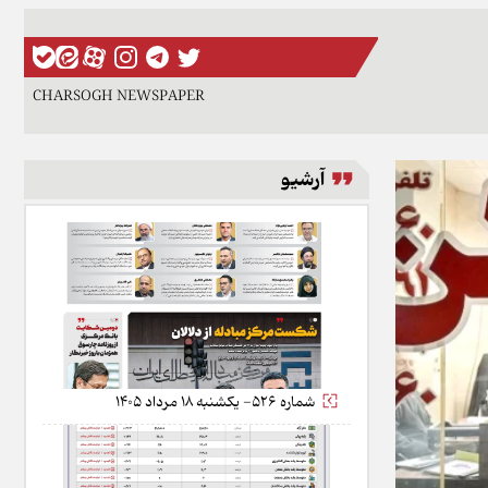
CHARSOGH NEWSPAPER
آرشیو
شماره 526- یکشنبه 18 مرداد 1405