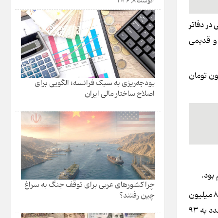
آگوست 8, 2026
گشتی در دفاتر
 و قدیمی
 با عمر بنای ۱۲ سال، دارای پارکینگ، انباری و آسانسور به مبلغ یک میلیارد و ۳۰۰ میلیون تومان
بودجه‌ریزی به سبک فرانسه؛ الگویی برای
اصلاح ساختار مالی ایران
 بود.
چرا کشورهای عربی برای توقف جنگ به سراغ
طبق آمار رسمی بانک مرکزی در شهریور ۱۴۰۰ میانگین قیمت هر متر خانه در تهران ۳۱ میلیون تومان بوده که مرداد ۱۴۰۳ این رقم به ۸۸.۵ میلیون
چین رفتند؟
تومان رسیده است. اگرچه از آن زمان تاکنون آماری از قیمت مسکن در پایتخت ارائه نشده اما برخی برآوردهای غیررسمی از رسیدن این عدد به ۹۳