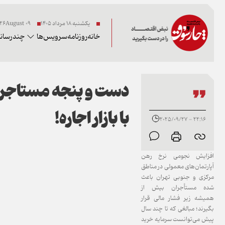
یکشنبه ۱۸ مرداد ۱۴۰۵
09 2026August
خانه
روزنامه
سرویس‌ها
چندرسانه
دست و پنجه مستاجر
با بازار اجاره!
22:16 - 2025/09/27
افزایش نجومی نرخ رهن
آپارتمان‌های معمولی در مناطق
مرکزی و جنوبی تهران باعث
شده مستأجران بیش از
همیشه زیر فشار مالی قرار
بگیرند؛ مبالغی که تا چند سال
پیش می‌توانست سرمایه خرید