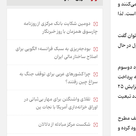
ی‌کنند و
 است. لذا
دومین شکایت بانک مرکزی از روزنامه
چارسوق همزمان با روز خبرنگار
ی‌توان گفت
ل در حال
بودجه‌ریزی به سبک فرانسه؛ الگویی برای
اصلاح ساختار مالی ایران
ستند که حدود دوسوم
چرا کشورهای عربی برای توقف جنگ به
ه پرداخت
سراغ چین رفتند؟
کمک ودیعه مسکن در تهران به مبلغ ۲۷۵ میلیون تومان و مراکز استان‌ها ۲۱۰ میلیون، طرح مسکن استیجاری و تعیین سقف مجاز افزایش ۲۵
از این عدد تبعیت
تقلای واشنگتن برای مهار بی‌ثباتی در
اوراق خزانه‌داری آمریکا با نجات ین
لف مطرح
شکست مرکز مبادله از دلالان
د کرده و