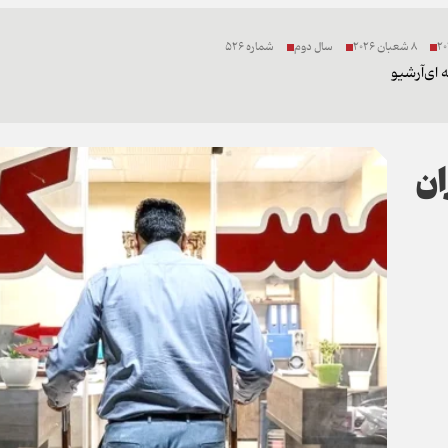
8 شعبان 2026
سال دوم
شماره 526
 ای
آرشیو
ان