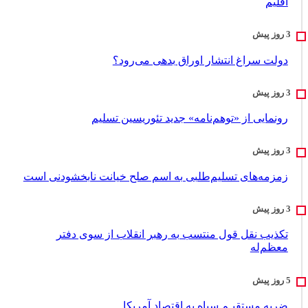
اقلیم
دولت سراغ انتشار اوراق بدهی می‌رود؟
رونمایی از «توهم‌نامه» جدید تئور‌یسین تسلیم
زمزمه‌های تسلیم‌طلبی به اسم صلح خیانت نابخشودنی است
تکذیب نقل قول منتسب به رهبر انقلاب از سوی دفتر
معظم‌له
ضربه مستقیـم سپاه به اقتصاد آمر‌یکا