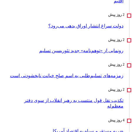
اقلیم
دولت سراغ انتشار اوراق بدهی می‌رود؟
رونمایی از «توهم‌نامه» جدید تئور‌یسین تسلیم
زمزمه‌های تسلیم‌طلبی به اسم صلح خیانت نابخشودنی است
تکذیب نقل قول منتسب به رهبر انقلاب از سوی دفتر
معظم‌له
ضربه مستقیـم سپاه به اقتصاد آمر‌یکا