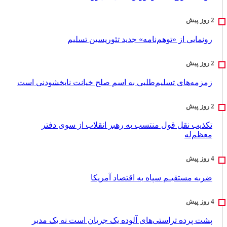
رونمایی از «توهم‌نامه» جدید تئور‌یسین تسلیم
زمزمه‌های تسلیم‌طلبی به اسم صلح خیانت نابخشودنی است
تکذیب نقل قول منتسب به رهبر انقلاب از سوی دفتر
معظم‌له
ضربه مستقیـم سپاه به اقتصاد آمر‌یکا
پشت پرده تراستی‌های آلوده یک جریان است نه یک مدیر