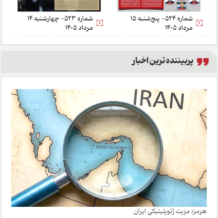
شماره 524- پنج‌شنبه 15
شماره 523- چهارشنبه 14
مرداد 1405
مرداد 1405
پربیننده ترین اخبار
هرمز؛ مزیت ژئوپلیتیکی ایران