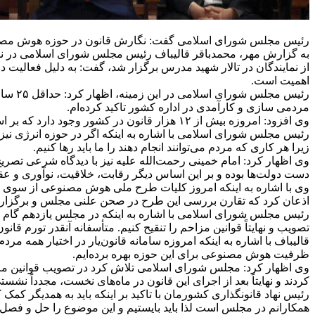
رئیس مجلس شورای اسلامی گفت: نگارش قانون در حوزه هوش مصنوعی ب
به گزارش مهر، محمدباقر قالیباف رئیس مجلس شورای اسلامی در نش
از نمایندگان در تالار شهید مدرس برگزار شد، گفت: به دلیل فعالی
اهمیت است.
رئیس 
مردمی سازی و کارآمدی در اداره کشور تاکید کرده‌ام.
وی افزود: امروزه بیش از ۱۲ هزار قانون در کشور وجود دارد که بر اساس ارزیابی‌ها می‌توان پیش‌بینی کرد که دو سوم آنها باید تنقیح شوند زیرا سبب تورم در حوزه قانون کشور شده‌اند.
رئیس مجلس شورای اسلامی با اشاره به اینکه اگر در حوزه انرژی نی
زیرا هر کاری که مردم می‌توانند انجام دهند را ما باید رها کنیم.
وی اظهار کرد: امام خمینی رحمت‌الله علیه نیز با دیدگاه شرعی تصریح
دست دولت‌ها بوده و بر این اساس دیگر رقابت، خلاقیت، نوآوری و عقل
وی با اشاره به اینکه امروز کلیات طرح ملی هوش مصنوعی از سوی ن
اذعان کرد که تقارن بررسی این طرح در صحن علنی مجلس و برگزاری
رئیس مجلس شورای اسلامی با اشاره به اینکه در مجلس یازدهم گام به گام
تصویب و نهایتاً قوانین مزاحم را تنقیح کنیم. متأسفانه آنقدر تورم ق
ظرفیت هوش مصنوعی برای این حوزه بهره برده‌ایم.
وی اظهار کرد: مجلس شورای اسلامی تلاش کرد در تصویب قوانین مربوط
کردند و نهایتاً بعد از اجرای این قانون در ماه‌های نخست، مجدداً ن
رئیس نهاد قانونگذاری کشورمان با تاکید بر اینکه باید به همدیگر کم
همکارانم در مجلس است لذا باید بایستیم و این موضوع را حل و فصل 