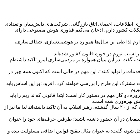
طلاعات، اعضای اتاق بازرگانی، شرکت‌های دانش‌بنیان و تعدادی
مشکلات کشور دارم، اذعان می‌کنم فناوری هوش مصنوعی دارای
اشم و در این راستا قدم بردارم لذا طی این سال‌ها همواره بر هوشمندسازی، شفاف‌سازی،
گفت: در این میان همواره بر مردمی‌سازی امور تاکید داشته‌ام
خدمات را تولید کنند”. این مهم در حالی است که اکنون همه چیز در
شترک این طرح را بررسی خواهند کرد، افزود: بر این اساس باید
ریم.
ه دو کار مهم در دستور کار است؛ ابتدا قانونی که نداریم را باید
کاهش بهره‌وری شده است.
قالیباف با اشاره به اینکه امروزه سامانه قانون‌یار در اختیار همه مردم و ذینفعان قرار دارد، تصریح کرد: تنقیح قوانین از جمله موضوعاتی بوده که از ۲۰ سال گذشته، رهبر انقلاب به آن تاکید داشته‌اند لذا ما نیز از
ذینفعان در آن حضور داشته باشند؛ طرفین حرف‌های خود را عنوان
حل شود، گفت: به عنوان مثال تنقیح قوانین اضافی مسئولیت بنده و