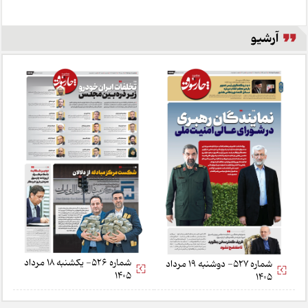
آرشیو
شماره 526- یکشنبه 18 مرداد
شماره 527- دوشنبه 19 مرداد
1405
1405