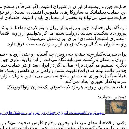
حمایت چین و روسیه از ایران در شورای امنیت، اگر صرفاً در سطح 
این حمایت دیپلماتیک به سازوکارهای ملموس اقتصادی است؛ از توافق
حمایت سیاسی می‌تواند به بخشی از معماری پایدار امنیت اقتصادی ای
در نگاه اول، حمایت چین و روسیه از ایران با وتو کردن قطعنامه پیشن
پیروزی یا شکست سیاسی روایت شده اما اگر بخواهیم از زاویه اقتصاد
«معماری امنیت اقتصادی» برای ایران تبدیل می‌شوند؟
وتو به عنوان سیگنال ریسک؛ زبان بازار با زبان سیاست فرق دارد
برای سرمایه‌گذار -چه چینی، چه روس، چه آسیایی و حتی اروپایی- شو
داوری و امکان بازگشت سرمایه نگاه می‌کند. از این زاویه، وتوی چین و 
دیگری تصمیم می‌گیرد. برای مثال، اگر در ایران بعد از هر حمایت س
چه در قالب بیمه صادرات) تقویت نشود و راهی برای کاهش ریسک ح
عملاً سیگنال شورای امنیت در سطح سیاسی می‌ماند و به زبان بازار تر
سرمایه‌گذار تغییری ایجاد نمی‌کنند.
قطعنامه بحرین و رژیم هرمز؛ لایه حقوقیِ یک بحران ژئواکونومیک
همچنین بخوانید:
مهم‌تر‌ین تاسیسات انرژی جهان در تیررس موشک‌های ایر
وقتی از قطعنامه‌های مرتبط با بحرین و خلیج فارس صحبت می‌کنیم،
برتری را به بلوک کشورهای رقیب بدهد، در عمل می‌تواند هزینه فعالیت‌