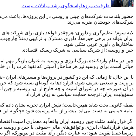
ظرفیت مرزها پاسخگوی رشد مبادلات نیست
حضور بلندمدت شرکت‌های چینی و روسی در این پروژه‌ها، باعث می‌شو
شرکت‌های خودشان ضربه می‌زند.
لایه سوم؛ تنظیم‌گری و داوری: هرچقدر قواعد بازی برای شرکت‌های خ
ایران بتواند در برخی حوزه‌ها، داوری مشترک یا ترکیبی (مثلاً چارچوب
ساختارهای داوری غربی متکی شود.
چین و روسیه؛ از شریک سیاسی به شریک ریسک اقتصادی
چین در مقام واردکننده بزرگ انرژی و روسیه به عنوان بازیگر مهم امن
حیاتی است. برای روسیه نیز هر ساختار امنیتی که نفوذ غرب را در خ
با این حال، تا زمانی که این دو کشور در پروژه‌ها و مسیرهای ایر
ترانزیت و صنعتی تعریف شود، قراردادها به گونه‌ای بسته شود که خرو
در آن صورت، چه در شورای امنیت و چه خارج از آن، روسیه و چین ان
مسؤولیت ایران؛ ترجمه حمایت سیاسی به زبان قرارداد
نقطه کانونی بحث شاید همین‌جاست؛ نقش ایران. تجربه نشان داده که م
بیانیه حمایتی به دست می‌آید، بیشتر از آنکه پرسیده شود «چگونه ای
اگر قرار باشد مثلث چین-روسیه-ایران واقعاً به معماری امنیت اقتص
هرمز، قراردادهای انرژی و توافق‌های مالی-حقوقی با چین و روسیه ب
زیرساختی) تقویت شود؛ به عبارت دیگر، رأی مثبت در نیویورک، اگر به 