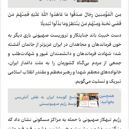
مِنَ الْمُؤْمِنِینَ رِجَالٌ صَدَقُوا مَا عَاهَدُوا اللَّهَ عَلَیْهِ فَمِنْهُمْ مَنْ
قَضَی نَحْبَهُ وَمِنْهُمْ مَنْ یَنْتَظِرُ وَمَا بَدَّلُوا تَبْدِیلًا
دست خبیث باند جنایتکار و تروریست صهیونی باری دیگر به
خون فرماندهان و مجاهدان در ایران عزیزتر از جانمان آغشته
شد؛ شهادت فرماندهان و دانشمندان غیور و شهادت‌طلب و
جمعی از مردم بی‌گناه کشورمان را به ملت داغدار ایران،
خانواده‌های معظم شهدا و رهبر معظم و مقتدر انقلاب اسلامی
تبریک و تسلیت می‌گویم.
همچنین
پاسخ کوبنده ایران به نقض آتش‌بس
بخوانید:
توسط رژ‌یم صهیونیستی
رژیم تبهکار صهیونی با حمله به مراکز مسکونی نشان داد که
بزرگترین دشمن بشریت و خبیث‌ترین دشمن فرد فرد ملت