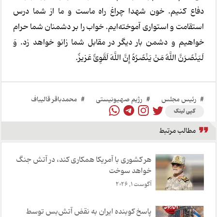
دفاع کنیم. خون شهدا چراغ راه ماست و ما از شما درس
استقامت و استواری آموخته‌ایم. خواب را بر دشمنان شما حرام
خواهیم و دشمن بار دیگر در مقابل شما زانو خواهد زد. وَ
لَیَنْصُرَنَّ اللَّهُ مَنْ یَنْصُرُهُ إِنَّ اللَّهَ لَقَوِیٌّ عَزیزٌ.
#
رئیس مجلس
#
رژیم صهیونیستی
#
محمدباقر قالیباف
کپی لینک
مطالب مرتبط
هر کشوری با آمریکا همکاری کند، در آتش جنگ
خواهد سوخت
آگوست 1, 2026
پاسخ کوبنده ایران به نقض آتش‌بس توسط