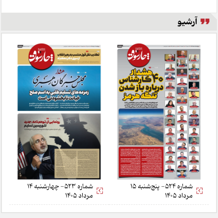
آرشیو
شماره 524- پنج‌شنبه 15
شماره 523- چهارشنبه 14
مرداد 1405
مرداد 1405