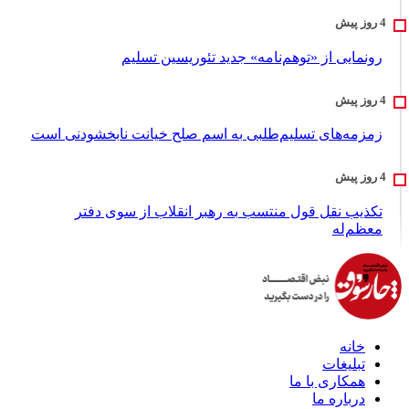
رونمایی از «توهم‌نامه» جدید تئور‌یسین تسلیم
زمزمه‌های تسلیم‌طلبی به اسم صلح خیانت نابخشودنی است
تکذیب نقل قول منتسب به رهبر انقلاب از سوی دفتر
معظم‌له
خانه
تبلیغات
همکاری با ما
درباره ما