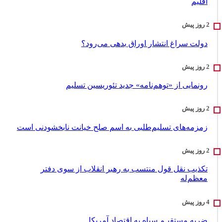
اقلیم
دولت سراغ انتشار اوراق بدهی می‌رود؟
رونمایی از «توهم‌نامه» جدید تئور‌یسین تسلیم
زمزمه‌های تسلیم‌طلبی به اسم صلح خیانت نابخشودنی است
تکذیب نقل قول منتسب به رهبر انقلاب از سوی دفتر
معظم‌له
ضربه مستقیـم سپاه به اقتصاد آمر‌یکا