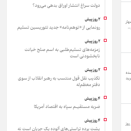
دولت سراغ انتشار اوراق بدهی می‌رود؟
هار
رونمایی از «توهم‌نامه» جدید تئور‌یسین تسلیم
..
زمزمه‌های تسلیم‌طلبی به اسم صلح خیانت
نابخشودنی است
شده
تکذیب نقل قول منتسب به رهبر انقلاب از سوی
رید
دفتر معظم‌له
ضربه مستقیـم سپاه به اقتصاد آمر‌یکا
یلیون ۲۰۰ هزار بشکه در روز
پشت پرده تراستی‌های آلوده یک جریان است نه