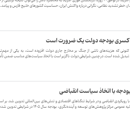
با وجود توقف اجرای تعهدات ایران و آمریکا در توافق ۶۰ روزه، بازنگشتن فوری آمریکا به محاصره کامل را می‌توان نتیجه ترکیبی ا
دار، خطر تشدید نظامی، نگرانی درباره واکنش ایران، حساسیت کشورهای خلیج فارس و پیامد...
ی کسری بودجه دولت یک ضرورت است
نونی که هزینه‌های ناشی از جنگ بر مخارج جاری دولت افزوده است، به یکی از مهم‌ت
تبدیل شده است. در چنین شرایطی دولت ناگزیر است با اتخاذ سیاست‌های مناسب ضمن تأ
دجه با اتخاذ سیاست انقباضی
ژوهشگران معتقدند، بودجه 1405 با رویکردی انقباضی و در شرایط تنگناهای اقتصادی و تنش‌های بین‌المللی تدوین شد. بر 
گزارش گروه پژوهشی حکمرانی و مالیه عمومی مرکز پژوهش‌های توسعه و آینده‌نگری، بودجه سال 1405 در شرای