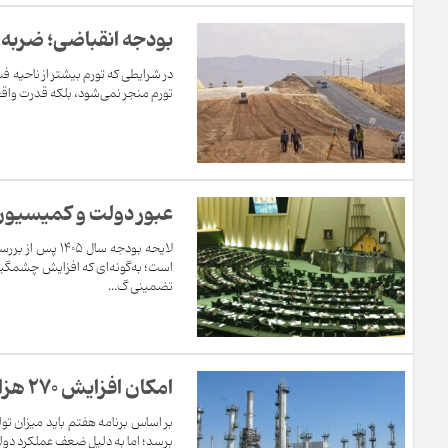
بودجه انقباضی؛ ضربه پ
در شرایطی که تورم بیشتر از ناحیه ف
تورم منجر نمی‌شود، بلکه قدرت واقع
عبور دولت و کمیسیون 
لایحه بودجه س
است؛ به‌گونه‌ای که افزایش چشمگیر 
تضمینی گ...
امکان افزایش ۲۷۰ هزار میلیارد تومانی درآمد صادرات نفت در بودجه ۱۴۰۵
برسد؛ اما به دلیل ضعف عملکرد دولت سیزدهم، ب