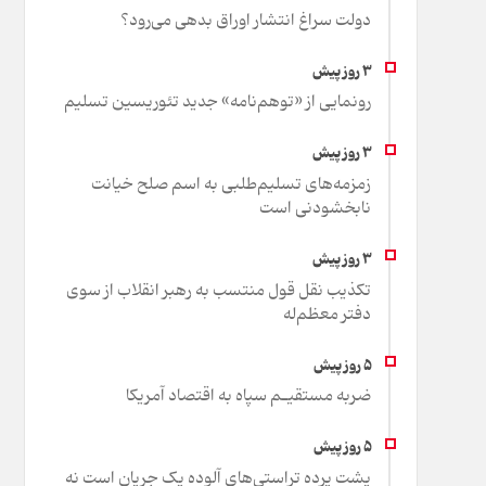
دولت سراغ انتشار اوراق بدهی می‌رود؟
رونمایی از «توهم‌نامه» جدید تئور‌یسین تسلیم
زمزمه‌های تسلیم‌طلبی به اسم صلح خیانت
نابخشودنی است
تکذیب نقل قول منتسب به رهبر انقلاب از سوی
دفتر معظم‌له
ضربه مستقیـم سپاه به اقتصاد آمر‌یکا
پشت پرده تراستی‌های آلوده یک جریان است نه