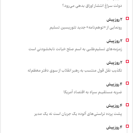
دولت سراغ انتشار اوراق بدهی می‌رود؟
رونمایی از «توهم‌نامه» جدید تئور‌یسین تسلیم
زمزمه‌های تسلیم‌طلبی به اسم صلح خیانت نابخشودنی است
تکذیب نقل قول منتسب به رهبر انقلاب از سوی دفتر معظم‌له
ضربه مستقیـم سپاه به اقتصاد آمر‌یکا
پشت پرده تراستی‌های آلوده یک جریان است نه یک مدیر