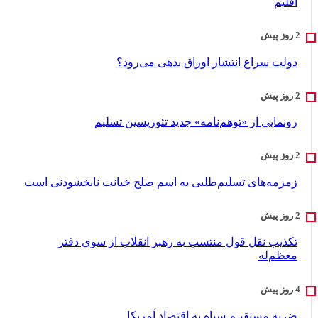
اقلیم
دولت سراغ انتشار اوراق بدهی می‌رود؟
رونمایی از «توهم‌نامه» جدید تئور‌یسین تسلیم
زمزمه‌های تسلیم‌طلبی به اسم صلح خیانت نابخشودنی است
تکذیب نقل قول منتسب به رهبر انقلاب از سوی دفتر
معظم‌له
ضربه مستقیـم سپاه به اقتصاد آمر‌یکا