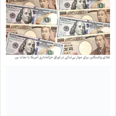
تقلای واشنگتن برای مهار بی‌ثباتی در اوراق خزانه‌داری آمریکا با نجات ین