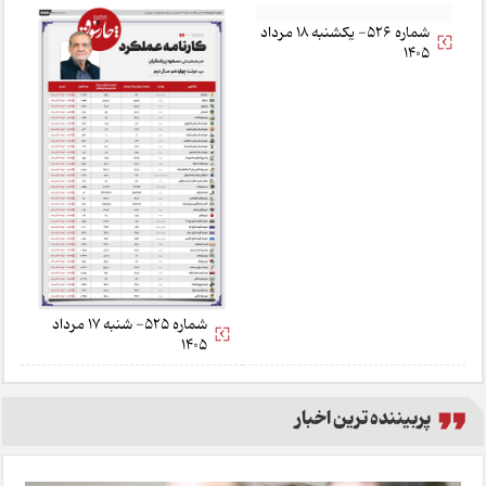
شماره 526- یکشنبه 18 مرداد
شماره 525- شنبه 17 مرداد
1405
1405
پربیننده ترین اخبار