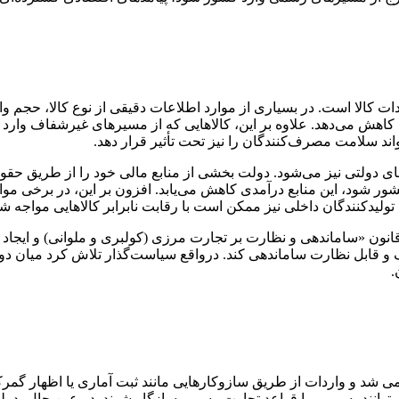
ت کالا است. در بسیاری از موارد اطلاعات دقیقی از نوع کالا، حجم 
را کاهش می‌دهد. علاوه بر این، کالاهایی که از مسیرهای غیرشفاف وا
واند سلامت مصرف‌کنندگان را نیز تحت تأثیر قرار دهد.
 دولتی نیز می‌شود. دولت بخشی از منابع مالی خود را از طریق حقوق
ور شود، این منابع درآمدی کاهش می‌یابد. افزون بر این، در برخی موا
 تولیدکنندگان داخلی نیز ممکن است با رقابت نابرابر کالاهایی مواجه شون
 واکنش به این مشکلات، مجلس شورای اسلامی در 25 بهمن 1402 قانون «ساماندهی و نظارت بر تجارت مرز
 و قابل نظارت ساماندهی کند. درواقع سیاست‌گذار تلاش کرد میان دو
.
زامی شد و واردات از طریق سازوکارهایی مانند ثبت آماری یا اظهار گم
ه بتوانند به مرور با قواعد تجارت رسمی سازگار شوند. در عین حال،