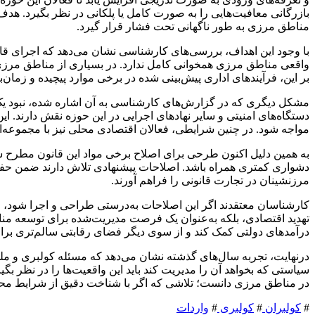
بازرگانی معافیت‌هایی را به صورت کامل یا پلکانی در نظر بگیرد. 
مناطق مرزی به طور ناگهانی تحت فشار قرار گیرد.
با وجود این اهداف، بررسی‌های کارشناسی نشان می‌دهد که اجرای قانو
واقعی مناطق مرزی همخوانی کامل ندارد. در بسیاری از مناطق مرزی،
بر این، فرآیندهای اداری پیش‌بینی شده در برخی موارد پیچیده و زما
مشکل دیگری که در گزارش‌های کارشناسی به آن اشاره شده، نبود ی
دستگاه‌های امنیتی و سایر نهادهای اجرایی در این حوزه نقش دارند. ا
مواجه شود. در چنین شرایطی، فعالان اقتصادی محلی نیز با مجموعه‌ا
به همین دلیل اکنون طرحی برای اصلاح برخی مواد این قانون مطرح ش
دشواری کمتری همراه باشد. اصلاحات پیشنهادی تلاش دارند ضمن حفظ
مرزنشینان در تجارت قانونی را فراهم آورند.
کارشناسان معتقدند اگر این اصلاحات به‌درستی طراحی و اجرا شود، می
تهدید اقتصادی، بلکه به‌عنوان یک فرصت مدیریت‌شده برای توسعه مناط
درآمدهای دولتی کمک کند و از سوی دیگر فضای رقابتی سالم‌تری برای 
درنهایت، تجربه سال‌های گذشته نشان می‌دهد که مسئله کولبری و ملو
سیاستی که بخواهد آن را مدیریت کند باید این واقعیت‌ها را در نظر ب
در مناطق مرزی دانست؛ تلاشی که اگر با شناخت دقیق از شرایط محلی
#
کولبران
#
کولبری
#
واردات