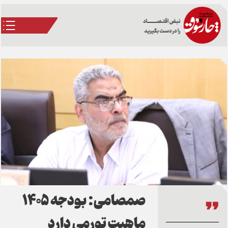
صمصامی: بودجه 1405
ماهیت تورمی دارد