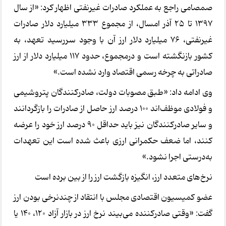
صمصامی راجع به عملکرد صادرات غیرنفتی اظهار کرد: «از سال
1397 تا 25 آذر امسال، از مجموع 333 میلیارد دلار صادرات
غیرنفتی، 76 میلیارد دلار ارز آن با وجود سررسید تعهد، به
کشور بازنگشته است و درمجموع، حدود 117 میلیارد دلار از ارز
صادراتی به چرخه رسمی اقتصاد وارد نشده است.»
وی ادامه داد: «طبق مصوبات دولت، صادرکنندگان پتروشیمی
و فولادی موظف‌اند 100 درصد ارز حاصل از صادرات را بازگردانند
و سایر صادرکنندگان نیز باید حداقل 90 درصد ارز خود را عرضه
کنند، اما ضعف حکمرانی ارزی باعث شده است این تعهدات
به‌درستی اجرا نشود.»
نرخ‌های متعدد ارز، انگیزه بازگشت ارز را از بین برده است
عضو کمیسیون اقتصادی مجلس با انتقاد از چندنرخی بودن ارز
گفت: «وقتی صادرکننده می‌بیند نرخ ارز در بازار آزاد 120، 140 یا