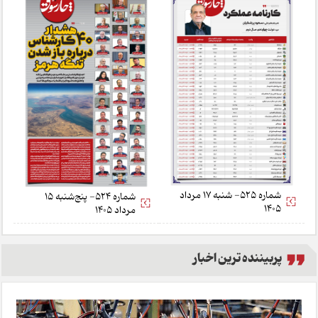
شماره 525- شنبه 17 مرداد
شماره 524- پنج‌شنبه 15
1405
مرداد 1405
پربیننده ترین اخبار