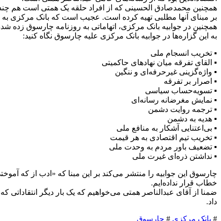
همچنین محمدصادق الحسینی که از افراد حلقه یک همتی است هم چند
بر مبنای آنها مطلبی تهیه کرده است. عجیب است که بانک مرکزی به 
همچنین در جوابیه بانک مرکزی، اتهاماتی به روزنامه چارسوق زده شده که نادرست بودن آنها مشخص است.
به این گزاره‌ها در جوابیه بانک مرکزی علیه چارسوق نگاه کنید:
▪️ تخریب انسجام ملی
▪️ القای تفرقه میان نهادهای حاکمیتی
▪️ واژه‌گزینی غیرحرفه‌ای و ننگین
▪️ اصرار بر تفرقه
▪️ تسویه‌حساب سیاسی
▪️ نمایش مغرضانه رسانه‌ای
▪️ ترجمه روایت دشمن
▪️ هدیه به دشمن
▪️ بی‌اعتنایی آشکار به منافع ملی
▪️ تخریب تیم اقتصادی به هر قیمت
▪️ تضعیف باور مردم به وحدت ملی
▪️ نداشتن ذره‌ای غیرت ملی
خطاب قرار نداده‌ایم.
ضمنا از آقای عبدالناصر همتی می‌خواهیم که یک بار دیگر انتقاداتی ک
داد.
#
بانک مرکزی
#
چارسوق