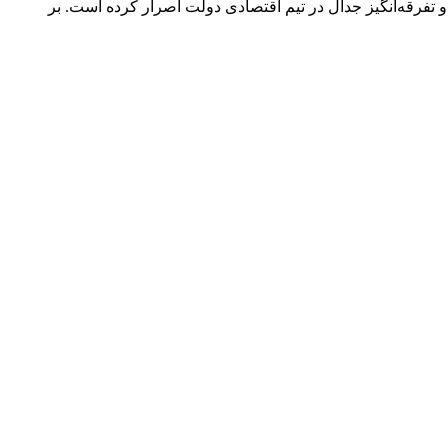
چ به نفع مدنی زاده» بر ادعای غلط و تفرقه‌انگیز جدال در تیم اقتصادی دولت اصرار کرده است. بر