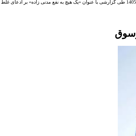
با سلام و احترام روزنامه «چارسوق» در تاریخ شنبه 19 اردیبهشت‌ماه 1405 طی گزارشی با عنوان «یک هی
رسوق