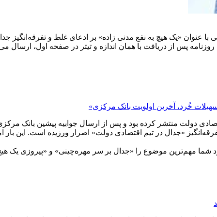
» در تاریخ شنبه 19 اردیبهشت‌ماه 1405 طی گزارشی با عنوان «یک هیچ به نفع مدنی زاده» بر ادعا
وزنامه پس از دریافت با همان اندازه و تیتر در صفحه اول، ارسال می‌
لات خُرد، آخر‌‌ین اولویت بانک مرکزی»
صادی دولت منتشر کرده بود و پس از ارسال جوابیه پیشین بانک مرکزی 
تفرقه‌انگیز «جدال در تیم اقتصادی دولت» اصرار ورزیده است. این بار
ما مهم‌ترین موضوع را «جدال بر سر مهره‌چینی» و «پیروزی یک هیچ به