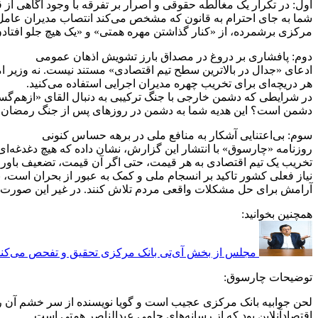
اول: در تکرار یک مغالطه حقوقی و اصرار بر تفرقه با وجود آگاهی از 
شما به جای احترام به قانون که مشخص می‌کند انتصاب مدیران عامل با
مرکزی برشمرده، از «کنار گذاشتن مهره همتی» و «یک هیچ جلو افتادن
دوم: پافشاری بر دروغ در مصداق بارز تشویش اذهان عمومی
ادعای «جدال در بالاترین سطح تیم اقتصادی» مستند نیست. نه وزیر ام
هر دریچه‌ای برای تخریب چهره مدیران اجرایی استفاده می‌کنید.
در شرایطی که دشمن خارجی با جنگ ترکیبی به دنبال القای «ازهم‌گسیخت
دشمن است؟ این هدیه شما به دشمن در روزهای پس از جنگ رمضان
سوم: بی‌اعتنایی آشکار به منافع ملی در برهه حساس کنونی
روزنامه «چارسوق» با انتشار این گزارش، نشان داده که هیچ دغدغه‌
تخریب یک تیم اقتصادی به هر قیمت، حتی اگر آن قیمت، تضعیف باور
نیاز فعلی کشور تاکید بر انسجام ملی و کمک به عبور از بحران است، ن
آرامش برای حل مشکلات واقعی مردم تلاش کنند. در غیر این صورت، تا
همچنین بخوانید:
مجلس از بخش آی‌تی بانک مرکزی تحقیق و تفحص می‌کند
توضیحات چارسوق:
لحن جوابیه بانک مرکزی عجیب است و گویا نویسنده از سر خشم آن را
اقتصادآنلاین بود که از رسانه‌های حامی عبدالناصر همتی است.