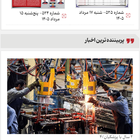
شماره 525- شنبه 17 مرداد
شماره 524- پنج‌شنبه 15
1405
مرداد 1405
پربیننده ترین اخبار
2 سال با پزشکیان/4