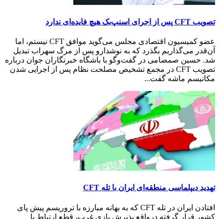
تصویب CFT پس از اجرای اسنپ‌بک هیچ فایده‌ای ندارد
عضو کمیسیون اقتصادی مجلس می‌گوید موافق CFT نیستم، اما
آن‌قدر می‌گذاریم بگذرد که به نوشدارو پس از مرگ سهراب تبدیل
شد. حسین صمصامی در گفت‌وگو با باشگاه خبرنگاران جوان درباره
تصویب CFT در مجمع تشخیص مصلحت نظام پس از اجرایی شدن
مکانیسم ماشه گفت...
تهدید دیپلماسی منطقه‌ای ایران با تله CFT
افتادن ایران در تله CFT که به بهانه مبارزه با تروریسم پیش پای
کشور قرار گرفته درواقع پذیرش بازی غرب، قطع ارتباط با