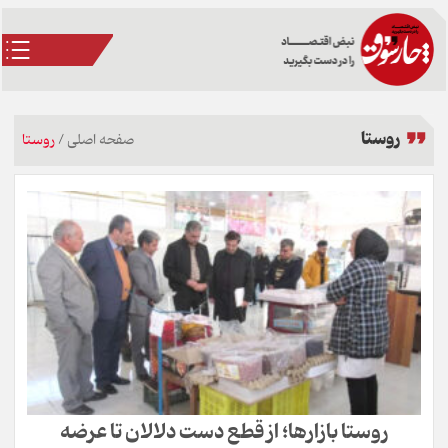
روستا
صفحه اصلی
/
روستا
روستا بازارها؛ از قطع دست دلالان تا عرضه