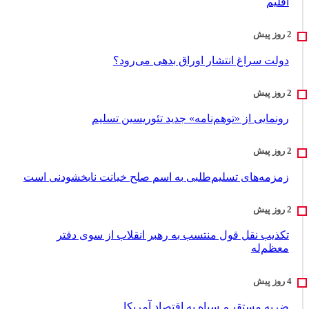
اقلیم
دولت سراغ انتشار اوراق بدهی می‌رود؟
رونمایی از «توهم‌نامه» جدید تئور‌یسین تسلیم
زمزمه‌های تسلیم‌طلبی به اسم صلح خیانت نابخشودنی است
تکذیب نقل قول منتسب به رهبر انقلاب از سوی دفتر
معظم‌له
ضربه مستقیـم سپاه به اقتصاد آمر‌یکا