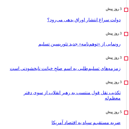
دولت سراغ انتشار اوراق بدهی می‌رود؟
رونمایی از «توهم‌نامه» جدید تئور‌یسین تسلیم
زمزمه‌های تسلیم‌طلبی به اسم صلح خیانت نابخشودنی است
تکذیب نقل قول منتسب به رهبر انقلاب از سوی دفتر
معظم‌له
ضربه مستقیـم سپاه به اقتصاد آمر‌یکا