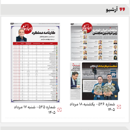
آرشیو
شماره 526- یکشنبه 18 مرداد
شماره 525- شنبه 17 مرداد
1405
1405