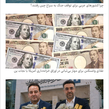
چرا کشورهای عربی برای توقف جنگ به سراغ چین رفتند؟
تقلای واشنگتن برای مهار بی‌ثباتی در اوراق خزانه‌داری آمریکا با نجات ین