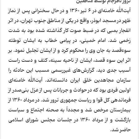
ترور نافرجام توسط منافقین
آیت‌الله خامنه‌ای در ۶ تیر ۱۳۶۰ و در حال سخنرانی پس از نماز
ظهر در مسجد ابوذر، واقع در یکی از مناطق جنوب تهران، در اثر
انفجار بمبی که در ضبط صوت کار گذاشته شده بود به شدت
زخمی شد. امام خمینی، در پیامی خطاب به ایشان توطئه
سوءقصد به جان وی را محکوم کرد و از ایشان تجلیل نمود. بر
اثر این سوء قصد، ایشان از ناحیه سینه، کتف و دست راست
آسیب جدی دید. گزارش‌های غیررسمی مسبب این حادثه را
سازمان مجاهدین خلق ایران دانسته‌اند. آیت‌الله خامنه‌ای
اولین فردی بود که در حوادث و جریانات پس از عزل بنی‌صدر از
فرماندهی کل قوا و ریاست جمهوری ترور شد. در مرداد ۱۳۶۰ از
بیمارستان مرخص شد و مجدداً به صحنه اجتماع و سیاست
بازگشت و از مرداد ۱۳۶۰ در جلسات مجلس شورای اسلامی
حاضر شد.