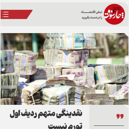
نقدینگی متهم ردیف اول
تورم نیست