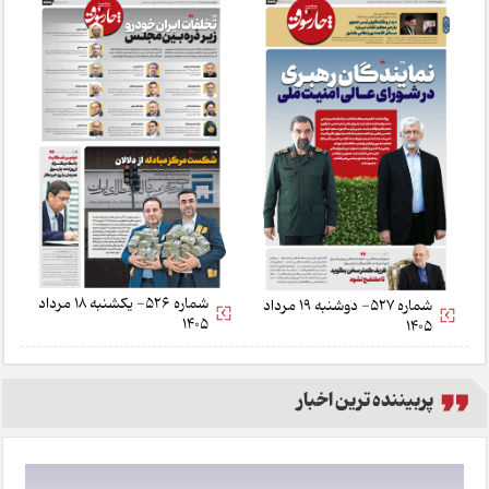
شماره 526- یکشنبه 18 مرداد
شماره 527- دوشنبه 19 مرداد
1405
1405
پربیننده ترین اخبار