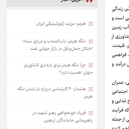
تن زندگی
فی است و
هرمز؛ مزیت ژئوپلیتیکی ایران
آب، زمین
اورزی از
تنگه هرمز، باب‌المندب و دریای سیاه؛
ر، قیمت،
اختلال حمل‌ونقل در بازار جهانی نفت
، فراهمی
درآمد و
چرا تنگه هرمز برای پایداری کشاورزی
جهان اهمیت دارد؟
ی، عمران
هشدار 40 کارشناس درباره باز شدن تنگه
 اجتماعی
هرمز
 غذایی و
ه فرآیند
فریاد خونخواهی رهبر شهید در
 از جمله
راهپیمایی جاماندگان اربعین
اهم کرده