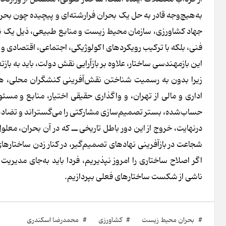
به‌هیچ‌وجه قادر به حل یک بحران فرارشته‌ای و پیچیده چون بحر
جهاد کشاورزی، سازمان محیط زیست و منابع طبیعی، ذیل یک نه
فنی، بلکه با ترکیب رویکردهای اکولوژیکی، اجتماعی، اقتصادی و 
این بازمهندسی ساختار، علاوه بر بازآرایی نقش دولت، باید به با
زیرا بدون به رسمیت شناختن نقش‌آفرینی کنشگران محلی، هرگون
اداری و مالی از تهران، و واگذاری حقیقی اختیار، منابع و م
حساب‌شده، بستر تصمیم‌سازی مشارکتی را می‌گستراند و تضادهای
درنهایت، خروج از این دور باطل تاریخی ــ که در آن بحران، م
شجاعت در بازآفرینی نهادهای تصمیم‌گیر، در کنار زدن ساختارهای 
اگر اصلاح ساختاری را امروز نپذیریم، فردا باید به‌جای مدیری
ناشی از شکست ساختارهای فعلی بپردازیم.
#
بحران محیط زیست
#
کشاورزی
#
محمدرضا اسکندری