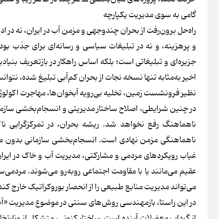
گامی به سوی مدیریت یکپارچه
راه‌حل برون‌رفت از بحران چندوجهی و مزمن آب در ایران، نه در ا
و پرهزینه، و نه در تبلیغات سیاسی و رسانه‌ای برای جذب بودج
جزیره‌ای و تبلیغاتی است؛ بلکه اساس راهکار در بازتعریف بنیا
اخیر به‌مثابه تنها نسخه نجات از بحران کم‌آبی تبلیغ شده، نتوان
نظیر فرونشست زمین، تخلیه بی‌رویه آبخوان‌ها، مهاجرت اکولوژ
در چنین شرایطی، اصلاح ساختار مدیریتی و انسجام‌بخشی سازما
ناهماهنگ رفع نخواهد شد. ریشه بحران، در تمرکزگرایی نا
ناهماهنگی مزمن نهادی است. انسجام‌بخشی سازمانی بدون مشار
غیاب رویکردهای مردمی و مشارکتی، مدیریت آب و خاک در ایران، عم
عقیم می‌مانند یا با مقاومت اجتماعی روبه‌رو می‌شوند. مردمی‌
می‌تواند مدیریت منابع طبیعی را از انحصار بوروکراتیک خارج ک
در این راستا، بازمهندسی روش‌های سنتی در موضوع مدیریت «آ
از گرداب معضلات آینده است. ساختار کنونی، متشکل از وزارتخانه‌ه