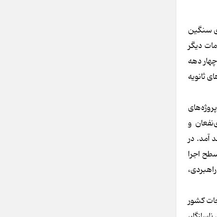
ای سنگین
مات دیگر
چهار دهه
ای ثانویه
روژه‌های
نفعان و
 آمد. در
سطح اجرا
راهبردی،
جات کشور
ناسازگار،