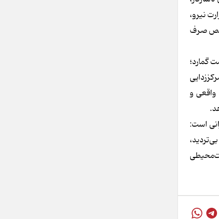
رت نیرو،
تخصص صرف
ت گمارد؛
رکززدایی
 واقعی و
د.
انی است:
ی‌تردید،
ست‌محیطی