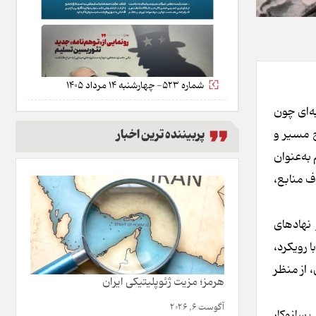
شماره 523- چهارشنبه 14 مرداد 1405
ه‌ای چون
پربیننده ترین اخبار
ح مسیر و
به‌عنوان
ف منابع،
نهادهای
 رویکرد،
 از منظر
هرمز؛ مزیت ژئوپلیتیکی ایران
آگوست 6, 2026
 سازوکار