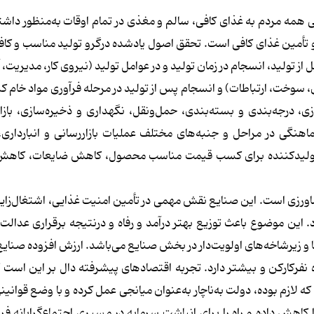
 همه مردم به غذای کافی، سالم و مغذی در تمام اوقات به‌منظور داش
 تأمین غذای کافی است. تحقق اصول یادشده درگرو تولید مناسب و کا
ز تولید، انسجام در زمان تولید و در عوامل تولید (نیروی کار، مدیریت، 
، سوخت، ارتباطات) و انسجام پس از تولید در مرحله فرآوری مواد خام کش
 درجه‌بندی و بسته‌بندی، حمل‌ونقل، نگهداری و ذخیره‌سازی، بازا
ماهنگی در مراحل و جنبه‌های مختلف عملیات بازاررسانی و انبارداری
ن تولیدکننده برای کسب قیمت مناسب محصول، کاهش ضایعات، کاهش 
اورزی است. این صنایع نقش مهمی در تأمین امنیت غذایی، اشتغال‌زای
د. این موضوع باعث توزیع بهتر درآمد و رفاه و درنتیجه برقراری عدالت
 و زیرشاخه‌های اولویت‌دار در بخش صنایع می‌باشد. ارزش افزوده صنایع
نفرکارکن و بیشتر دارد. تجربه اقتصادهای پیشرفته دال بر این است ک
لازم بوده، دولت به‌ناچار به‌عنوان میانجی عمل کرده و با وضع قوانینی
کاهش داده و راه را برای انباشت سرمایه در مسیری اجتماع‌گرایانه فر