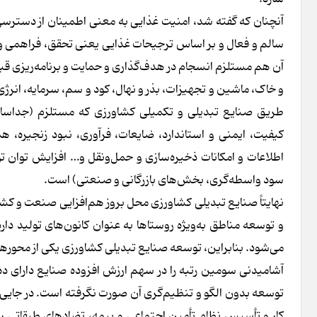
آنچنان که گفته شد، امنیت غذایی به معنی اطمینان از دسترسی
سالم و فعال و بر اساس ترجیحات غذایی یعنی تحقق، فراهمی و
آن هم مستلزم انسجام در هدف‌گذاری و حمایت و برنامه‌ریزی قبل ا
و خاک، ماشین و تجهیزات، بذر و نهال، کود و سم، سرمایه، انرژی
طریق صنایع تبدیلی و تکمیلی کشاورزی که مستلزم (جداسازی،
کیفیت، ایمنی و استاندارد، ضایعات، فرآوری، نبود زنجیره، ه
اطلاعات و امکانات ذخیره‌سازی و حمل‌ونقل و… افزایش توا
سود واسطه‌گری، بخش‌های بازرگانی و صنعتی) است.
نهایتاً صنایع تبدیلی کشاورزی محل بروز هم‌افزایی صنعت و کش
و توسعه مناطق به‌ویژه روستاها به عنوان کانون‌های تولید دار
می‌شود. بنابراین، توسعه صنایع تبدیلی کشاورزی یکی از محورها
آشامیدنی سومین رتبه را در سهم ارزش افزوده صنایع دارای ده 
توسعه بدون الگو و تنظیم‌گری آن صورت نگرفته است. در جایی که 
کار و تأسیس نظام تأمین اجتماعی و بیمه، تضادهای طبقاتی را 