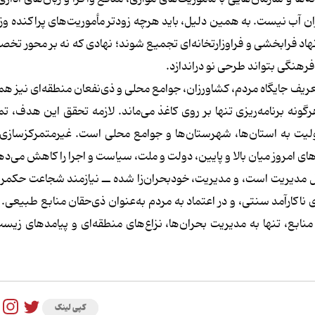
ان آب نیست. به همین دلیل، باید هرچه زودتر مأموریت‌های پراکنده وزا
اد فرابخشی و فراوزارتخانه‌ای تجمیع شوند؛ نهادی که نه بر محور 
فرهنگی بتواند طرحی نو دراندازد.
زتعریف جایگاه مردم، کشاورزان، جوامع محلی و ذی‌نفعان منطقه‌ای نیز هم
ه برنامه‌ریزی تنها بر روی کاغذ می‌ماند. لازمه تحقق این هدف، تم
سئولیت به استان‌ها، شهرستان‌ها و جوامع محلی است. غیرمتمرکزسازی
 امروز میان بالا و پایین، دولت و ملت، سیاست و اجرا را کاهش می‌ده
علول مدیریت است، و مدیریت، خودبحران‌زا شده ــ نیازمند شجاعت حکمر
ناکارآمد سنتی، و در اعتماد به مردم به‌عنوان ذی‌حقان منابع طبیعی. ب
ت منابع، تنها به مدیریت بحران‌ها، نزاع‌های منطقه‌ای و پیامدهای زی
کپی لینک