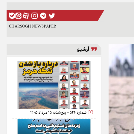
CHARSOGH NEWSPAPER
آرشیو
شماره 524- پنج‌شنبه 15 مرداد 1405