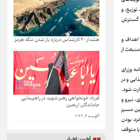
توزیع، و
ری گسترش
 اهداف و
هشدار 40 کارشناس درباره باز شدن تنگه هرمز
منبعث از
مه وزرای
ایی و در
ارت شود.
فریاد خونخواهی رهبر شهید در راهپیمایی
، نیرو و
جاماندگان اربعین
این مسیر
آگوست 4, 2026
رد بودن
یا متوقف
آخرین اخبار