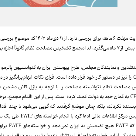
بر اساس آیین‌نامه مجمع، هر موضوعی که به صحن برود، درنهایت مهلت ۶ ماهه برای بررسی دارد
لایحه پالرمو و CFT با کسب اجازه از رهبری در مجمع مطرح شد، بیش از ۷ ماه می‌گذرد، لذا مجمع تشخیص مصلحت نظام قانونا
ین و نمایندگان مجلس، طرح پیوستن ایران به کنوانسیون پالرمو را 
۲۴ اردیبهشت ۱۴۰۴ تصویب کرد و پیوستن به کنوانسیون CFT را نیز در دستور کار خود قرار داده است. فرای نکات ابهام‌برانگی
مصلحت نظام نتوانسته مصلحت را با توجه به پازل کلان دشمن ببی
جزئی‌نگری در تصویب کنوانسیون پالرمو و تلاش برای تصویب CFT به گمان خود به دولت کمک کرده است. پس از این اقدام م
سنده نکردند، بلکه چنان موضع گرفتند که گویی می‌شود با چند اقدام
FATF به جمع‌بندی رسید و مشکل را حل کرد. به طور مثال رئیس مرکز اطلا
ایران از لیست سیاه این گروه خارج می‌شود. 
ونه یکی از این خواسته‌ها حذف استثنای تعریف تروریسم در قوانین داخ