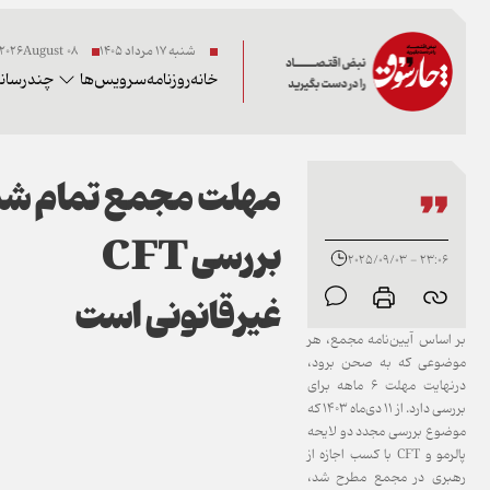
شنبه ۱۷ مرداد ۱۴۰۵
08 2026August
خانه
روزنامه
سرویس‌ها
چندرسانه
مهلت مجمع تمام شد
23:06 - 2025/09/03
غیرقانونی است
بر اساس آیین‌نامه مجمع، هر
موضوعی که به صحن برود،
درنهایت مهلت ۶ ماهه برای
بررسی دارد. از ۱۱ دی‌ماه ۱۴۰۳ که
موضوع بررسی مجدد دو لایحه
پالرمو و CFT با کسب اجازه از
رهبری در مجمع مطرح شد،