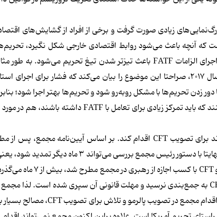
س از اقدام مجمع، بزرگ‌نمایی‌های زیادی صورت گرفت و برخی از افراد از گشایش‌های اقت
در حالی است که آنچه باعث می‌شود روابط اقتصادی خارجی شکل نگیرد، تحریم‌ه
آمریکاست که بنا به اظهارات متعدد مقامات خزانه‌داری آمریکا، اجرای الزامات FATF‌ باعث تیزتر شدن تیغ تحریم می‌شود
بیلینگزلی، دستیار وزیر خزانه‌داری آمریکا در امور تروریسم در سال ۲۰۱۷، صراحتا این موضوع را بیان می‌کند که فشار برای ا
دور زدن تحریم‌ها با مشکل روبه‌رو شود و تحریم‌ها بهتر اجرا شود؛ بنابر
دیدن مصلحت باعث شده تا هم مقامات کشور به اشتباه تصور کنند که باید تمرکز زیادی برای تعامل با FATF 
فرای این ایرادات فنی، از نظر ساختاری نیز مجمع دیگر نمی‌تواند برای تصویب CFT اقدام کند. بر اساس آیین‌نامه م
بررسی یک موضوع، مجمع ۳ ماه وقت دارد تا آن را بررسی کند و نهایتا با دستور رئیس مجمع بررسی می‌توان
۶ ماه. از ۱۱ دی‌ماه ۱۴۰۳ که موضوع بررسی مجدد دو لایحه پالرمو و CFT با کسب
این مدت بررسی پالرمو اگرچه به جمع‌بندی رسید، اما بررسی CFT به جمع‌بندی نرسید و مهلت قانونی آن سپری شده است. 
مصلحت نظام اجازه بررسی این لایحه را ندارد. درنهایت باید گفت اقدام مجمع در تصویب پال
 راستای تحریم آمریکا است. علاوه براین اکنون مجمع نمی‌تواند اقدام 