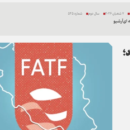
7 شعبان 2026
سال دوم
شماره 525
 ای
آرشیو
؛