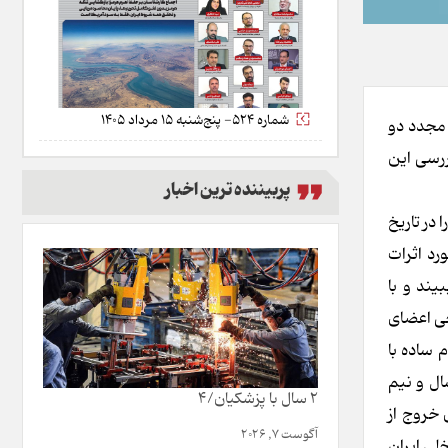
شماره 524- پنج‌شنبه 15 مرداد 1405
. از ۱۱ دی‌ماه ۱۴۰۳ که موضوع بررسی مجدد دو
ً اجازه بررسی این
پربیننده ترین اخبار
در تاریخ
ز در مورد اثرات
ند و با
جمع، برخی اعضای
 ساده با
عات مالی ادعا کرد با انجام خواسته‌های FATF طی یک سال و نیم
2 سال با پزشکیان/4
این در حالی است که FATF‌ هیچ تضمینی به ایران نمی‌دهد و خواسته‌های FATF برای خروج از
آگوست 7, 2026
لی ایران