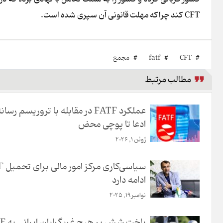
CFT کند چراکه مهلت قانونی آن سپری شده است.
#
CFT
#
fatf
#
مجمع
مطالب مرتبط
عملکرد FATF در مقابله با تروریسم رسان
ادعا تا پوچی محض
ژوئن 1, 2026
سیاسی‌ک
ادامه دارد
نوامبر 19, 2025
باخت شش بر هیچ غربگرایان ایرانی به FATF