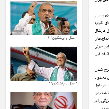
صادی پس از
ای ثانویه
. به طور مثال مارشال
2 سال با پزشکیان/3
جرای استانداردهای
این جز‌ئی
داشته باشند، هم در مورد اثرات این
جمع، پس از مطرح شدن
د ۳ ماه دیگر تمدید شود، یعنی مجموعا
2 سال با پزشکیان/2
 اجازه از رهبری در مجمع مطرح شد، بیش از ۷ ماه می‌گذرد. در طول
لذا مجمع تشخیص
رمو و تلاش برای تصویب CFT، مصالح بسیار بزرگی را در
به بررسی