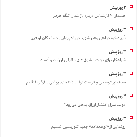
هشدار 40 کارشناس درباره باز شدن تنگه هرمز
فریاد خونخواهی رهبر شهید در راهپیمایی جاماندگان اربعین
۵ راهکار برای نجات مشوق‌های مالیاتی از رانت و فساد
حذف ارز ترجیحی و فرصت تولید دانه‌های روغنی سازگار با اقلیم
دولت سراغ انتشار اوراق بدهی می‌رود؟
رونمایی از «توهم‌نامه» جدید تئور‌یسین تسلیم