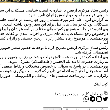
رئیس ستاد مرکزی اربعین با اشاره به آسیب شناسی مشکلات این سف
حسینی فراهم و امنیت و آرامش زائران تامین شود.
به گزارش ایرنا، علی‌اکبر پورجمشیدیان روز چهارشنبه در حاشیه جل
مشکلاتی بود که در سال ‌های قبل برای این سفر وجود داشته است.
درخصوص رفع مشکلات پایانه‌ های مرزی و اجرایی شدن توافقات جدی
پورجمشیدیان موضوع رفاه بیشتر زائران اربعین حسینی و زائران کشو
است.
رئیس ستاد مرکزی اربعین تصریح کرد: با توجه به حضور سفیر جمهوری 
تصمیماتی گرفته شد.
وی اضافه کرد: در نهایت همه تلاش دولت و شخص رئیس ‌جمهور و وزیر
به زیارت حضرت اباعبدالله الحسین (علیه‌السلام) مشرف شوند.
پورجمشیدیان در پاسخ به سوالی درخصوص مشکلات و نقاط ضعفی که سال
است، همچنان احتیاج به اقداماتی داریم که لازم است پیگیری شوند، 
زائران، یا حتی زیرساخت‌ سیستم ‌های ارتباطی و الکترونیکی، عبور 
کپی لینک
در داخل کلیپ بورد ذخیره شد!