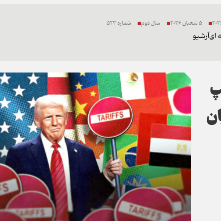
5 شعبان 2026
سال دوم
شماره 523
 ای
آرشیو
پ
ان