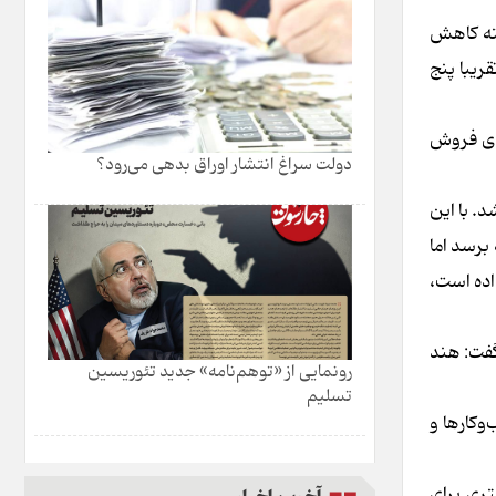
انه‌های چین در ماه آوریل با سریع‌ترین سرعت در ۱۶ ماه گذشته کاهش
ریبا پنج
رای فروش
دولت سراغ انتشار اوراق بدهی می‌رود؟
. با این
 ماه آوریل به بالاترین سطح رشد تولید در ۱۰ ماه گذشته برسد اما
اده است،
گفت: هند
رونمایی از «توهم‌نامه» جدید تئور‌یسین
تسلیم
وکارها و
تری برای