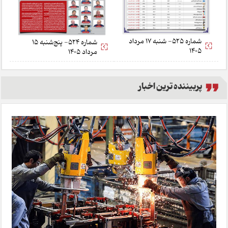
شماره 525- شنبه 17 مرداد
شماره 524- پنج‌شنبه 15
1405
مرداد 1405
پربیننده ترین اخبار