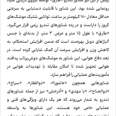
پیش از این نیز شناور تندرو «طارق» توسط نیروی دریایی سپاه
رونمایی شده بود. این شناور با قابلیت دستیابی به سرعتی
حداقل معادل ۱۸۰ کیلومتر بر ساعت، توانایی شلیک موشک‌های
کروز را داراست و در رده شناورهای تندرو رزمی قرار می‌گیرد.
«طارق» با طول ۱۵ متر و عرض ۳ متر، از بدنه‌ای با جنس
آلیاژهای دوبل بهره‌مند است که ضمن افزایش استحکام، به
کاهش وزن و افزایش سرعت آن کمک شایانی کرده است. در
بُعد دفاع هوایی، این شناور به موشک‌های دوش‌پرتاب پدافند
هوایی تجهیز شده تا امکان مقابله با تهدیدات هوایی در
مأموریت‌های عملیاتی را فراهم سازد.
شناورهایی همچون «عاشورا»، «ذوالفقار»، «سراج»،
«ذوالجناح»، «یا مهدی» و «آذرخش» نیز از جمله شناورهای
تندرو به شمار می‌روند که هر یک دارای ویژگی‌های فنی و
عملیاتی خاص خود هستند. این شناورها به واسطه