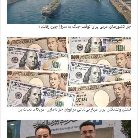
چرا کشورهای عربی برای توقف جنگ به سراغ چین رفتند؟
تقلای واشنگتن برای مهار بی‌ثباتی در اوراق خزانه‌داری آمریکا با نجات ین