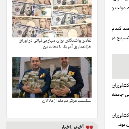
 دولت و
نی‌ها، میزان خرید تضمینی گندم ناچیز است که براین اساس به نظر می‌رسد کمتر از دوسوم و ۷۰ درصد گندم
سریع در
تقلای واشنگتن برای مهار بی‌ثباتی در اوراق
خزانه‌داری آمریکا با نجات ین
کشاورزان
ی جامعه
شکست مرکز مبادله از دلالان
یش از ۲ میلیون و ۲۰۰ هزار تن گندم از کشاورزان
آخرین اخبار