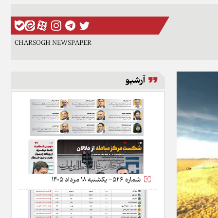
CHARSOGH NEWSPAPER
آرشیو
شماره 526- یکشنبه 18 مرداد 1405