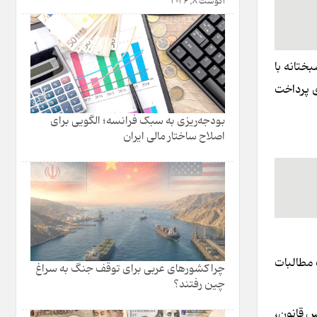
آگوست 8, 2026
خوشبختانه با
ی پرداخت
بودجه‌ریزی به سبک فرانسه؛ الگویی برای
اصلاح ساختار مالی ایران
رداشت میزان پرداخت مطالبات
چرا کشورهای عربی برای توقف جنگ به سراغ
چین رفتند؟
یدواریم مسئولان براساس قانون،