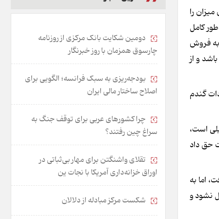
میزان را
طور کامل
دومین شکایت بانک مرکزی از روزنامه
 به فروش
چارسوق همزمان با روز خبرنگار
اشد و از
بودجه‌ریزی به سبک فرانسه؛ الگویی برای
اصلاح ساختار مالی ایران
دات گندم
چرا کشورهای عربی برای توقف جنگ به
یلی است،
سراغ چین رفتند؟
ت حق داد
تقلای واشنگتن برای مهار بی‌ثباتی در
اوراق خزانه‌داری آمریکا با نجات ین
، اما به
ل نشود و
شکست مرکز مبادله از دلالان