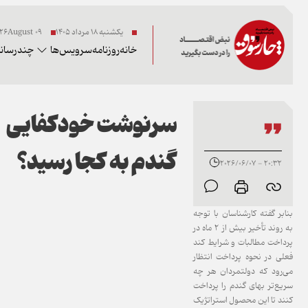
یکشنبه ۱۸ مرداد ۱۴۰۵
09 2026August
خانه
روزنامه
سرویس‌ها
چندرسانه
سرنوشت خودکفایی
گندم به کجا رسید؟
20:32 - 2026/06/07
بنابر گفته کارشناسان با توجه
به روند تأخیر بیش از ۲ ماه در
پرداخت مطالبات و شرایط کند
فعلی در نحوه پرداخت انتظار
می‌رود که دولتمردان هر چه
سریع‌تر بهای گندم را پرداخت
کنند تا این محصول استراتژیک